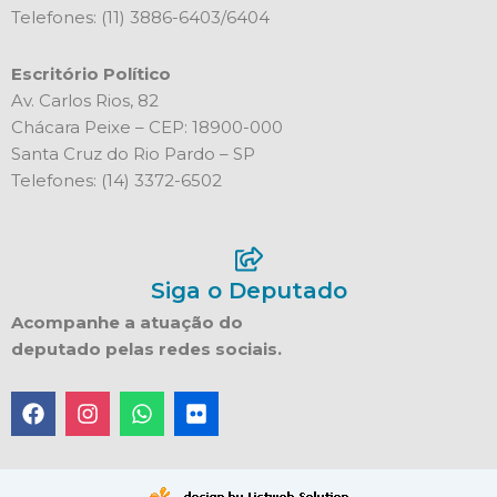
Telefones: (11) 3886-6403/6404
Escritório Político
Av. Carlos Rios, 82
Chácara Peixe – CEP: 18900-000
Santa Cruz do Rio Pardo – SP
Telefones: (14) 3372-6502
Siga o Deputado
Acompanhe a atuação do
deputado pelas redes sociais.
F
I
W
F
a
n
h
l
c
s
a
i
e
t
t
c
b
a
s
k