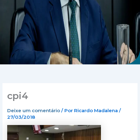
cpi4
Deixe um comentário
/ Por
Ricardo Madalena
/
27/03/2018