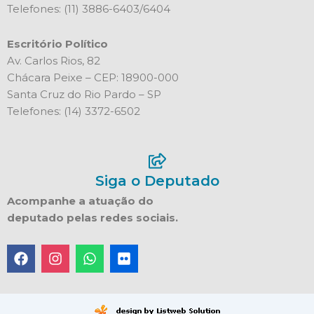
Telefones: (11) 3886-6403/6404
Escritório Político
Av. Carlos Rios, 82
Chácara Peixe – CEP: 18900-000
Santa Cruz do Rio Pardo – SP
Telefones: (14) 3372-6502
Siga o Deputado
Acompanhe a atuação do
deputado pelas redes sociais.
F
I
W
F
a
n
h
l
c
s
a
i
e
t
t
c
b
a
s
k