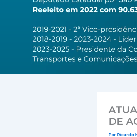
ATUA
DE A
Por
Ricardo