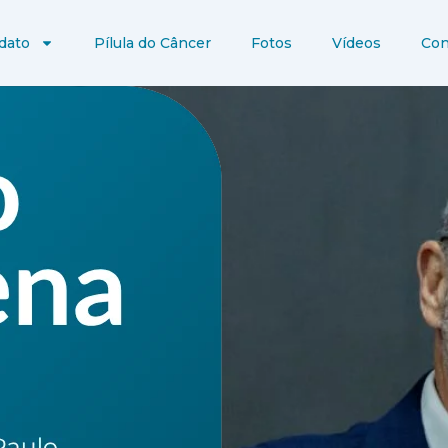
dato
Pílula do Câncer
Fotos
Vídeos
Con