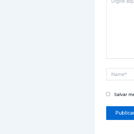
aqui...
Name*
Salvar m