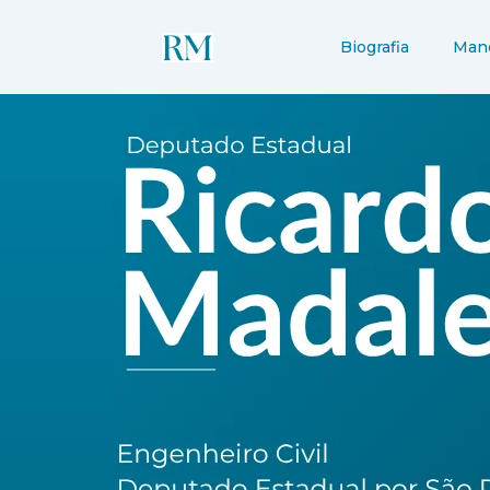
Ir
para
Biografia
Man
o
conteúdo