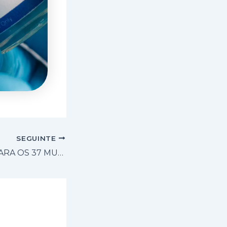
SEGUINTE
MAIS VACINAS PARA OS 37 MUNICÍPIOS DO CIVAP: RICARDO MADALENA VIABILIZA REUNIÃO COM O SECRETÁRIO DE DESENVOLVIMENTO REGIONAL