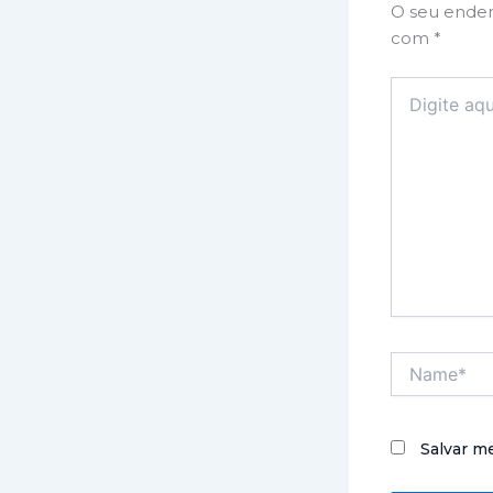
O seu ender
com
*
Digite
aqui...
Name*
Salvar m