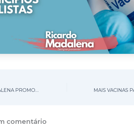
RICARDO MADALENA PROMOVE REUNIÃO DO PREFEITO IVAN CASSARO COM O SECRETÁRIO DE ESTADO DA AGRICULTURA E ABASTECIMENTO
m comentário