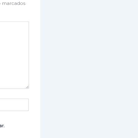
o marcados
r.