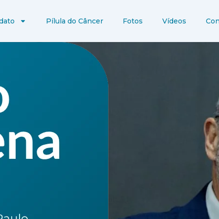
dato
Pílula do Câncer
Fotos
Vídeos
Con