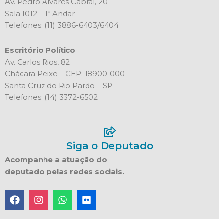
Av. Pedro Álvares Cabral, 201
Sala 1012 – 1º Andar
Telefones: (11) 3886-6403/6404
Escritório Político
Av. Carlos Rios, 82
Chácara Peixe – CEP: 18900-000
Santa Cruz do Rio Pardo – SP
Telefones: (14) 3372-6502
Siga o Deputado
Acompanhe a atuação do
deputado pelas redes sociais.
F
I
W
F
a
n
h
l
c
s
a
i