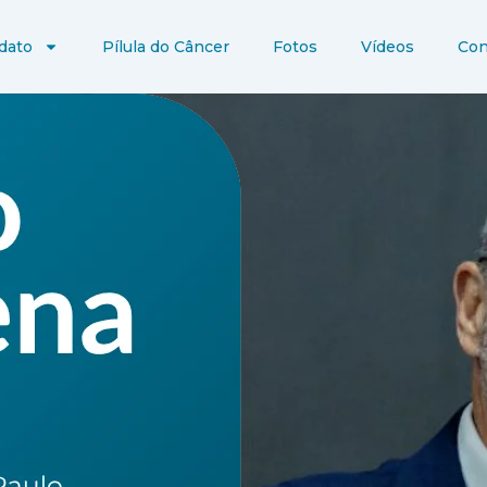
dato
Pílula do Câncer
Fotos
Vídeos
Con