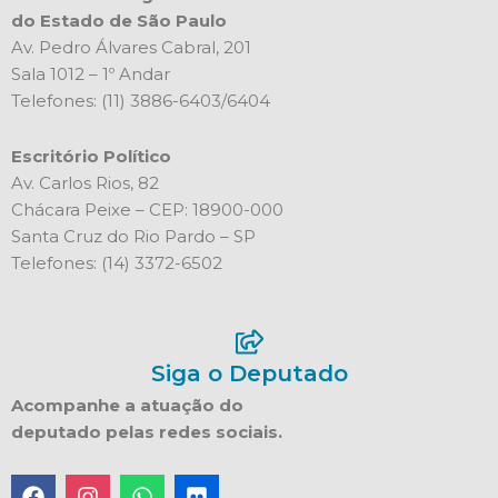
do Estado de São Paulo
Av. Pedro Álvares Cabral, 201
Sala 1012 – 1º Andar
Telefones: (11) 3886-6403/6404
Escritório Político
Av. Carlos Rios, 82
Chácara Peixe – CEP: 18900-000
Santa Cruz do Rio Pardo – SP
Telefones: (14) 3372-6502
Siga o Deputado
Acompanhe a atuação do
deputado pelas redes sociais.
F
I
W
F