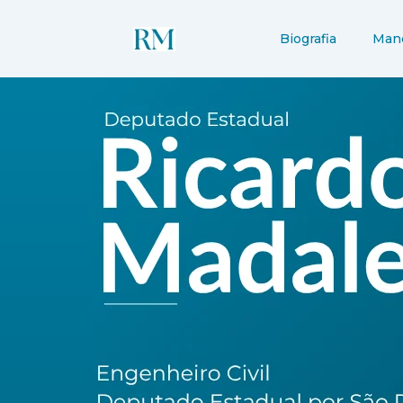
Ir
para
Biografia
Man
o
conteúdo