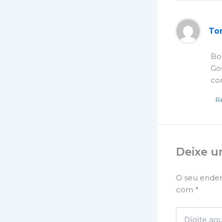
Ton
Bo
Go
co
R
Deixe u
O seu ender
com
*
Digite
aqui...