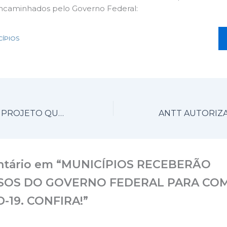
ncaminhados pelo Governo Federal:
CÍPIOS
ALESP APROVA PROJETO QUE VAI REPASSAR R$ 320 MILHÕES AO GOVERNO DO ESTADO PARA COMBATE AO CORONAVÍRUS
ntário em “MUNICÍPIOS RECEBERÃO
SOS DO GOVERNO FEDERAL PARA CO
-19. CONFIRA!”