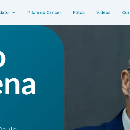
dato
Pílula do Câncer
Fotos
Vídeos
Con