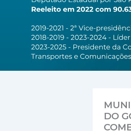
MUNI
DO G
COMB