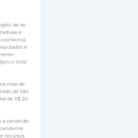
jeto de lei
taduais e
coronavírus
deputados e
lmente
lgou o total
ena mais de
Estado de São
tal de R$ 20
m a perda de
 pandemia
de recursos