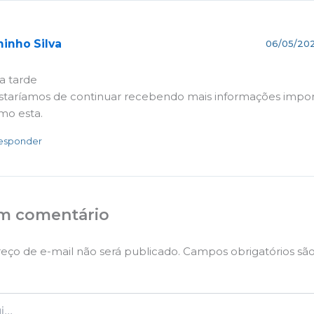
inho Silva
06/05/202
a tarde
staríamos de continuar recebendo mais informações impor
mo esta.
esponder
m comentário
eço de e-mail não será publicado.
Campos obrigatórios sã