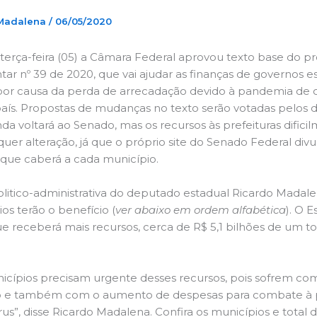
 Madalena
/
06/05/2020
terça-feira (05) a Câmara Federal aprovou texto base do pro
r nº 39 de 2020, que vai ajudar as finanças de governos es
 por causa da perda de arrecadação devido à pandemia de 
aís. Propostas de mudanças no texto serão votadas pelos 
nda voltará ao Senado, mas os recursos às prefeituras difici
quer alteração, já que o próprio site do Senado Federal divu
 que caberá a cada município.
olitico-administrativa do deputado estadual Ricardo Madal
os terão o benefício (
ver abaixo em ordem alfabética
). O 
e receberá mais recursos, cerca de R$ 5,1 bilhões de um to
icípios precisam urgente desses recursos, pois sofrem co
o e também com o aumento de despesas para combate à
us”, disse Ricardo Madalena. Confira os municípios e total 