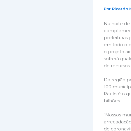
Por
Ricardo
Na noite de 
complementa
prefeituras
em todo o p
o projeto ai
sofrerá qual
de recursos
Da região p
100 municípi
Paulo é o qu
bilhões.
“Nossos mun
arrecadaçã
de coronavír