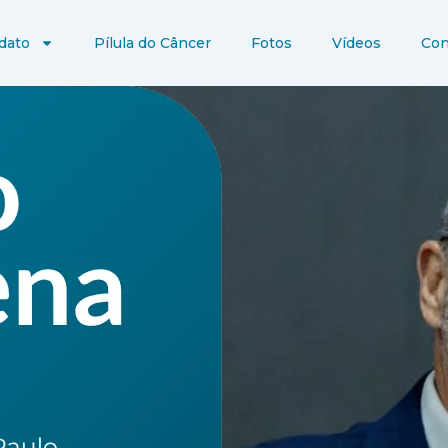
dato
Pílula do Câncer
Fotos
Vídeos
Con