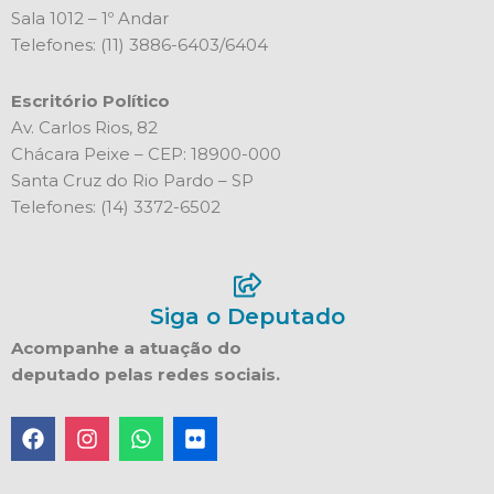
Sala 1012 – 1º Andar
Telefones: (11) 3886-6403/6404
Escritório Político
Av. Carlos Rios, 82
Chácara Peixe – CEP: 18900-000
Santa Cruz do Rio Pardo – SP
Telefones: (14) 3372-6502
Siga o Deputado
Acompanhe a atuação do
deputado pelas redes sociais.
F
I
W
F
a
n
h
l
c
s
a
i
e
t
t
c