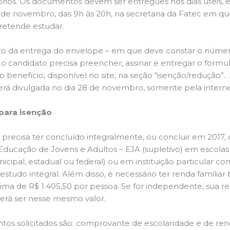
ios. Os documentos devem ser entregues nos dias úteis, e
 de novembro, das 9h às 20h, na secretaria da Fatec em qu
retende estudar.
 da entrega do envelope – em que deve constar o núme
 o candidato precisa preencher, assinar e entregar o formul
do benefício, disponível no site, na seção “isenção/redução”.
será divulgada no dia 28 de novembro, somente pela interne
 para isenção
precisa ter concluído integralmente, ou concluir em 2017, 
Educação de Jovens e Adultos – EJA (supletivo) em escolas
icipal, estadual ou federal) ou em instituição particular c
estudo integral. Além disso, é necessário ter renda familiar 
ma de R$ 1.405,50 por pessoa. Se for independente, sua r
rá ser nesse mesmo valor.
os solicitados são: comprovante de escolaridade e de rend