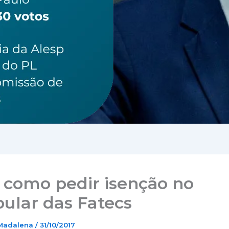
 como pedir isenção no
bular das Fatecs
 Madalena
/
31/10/2017