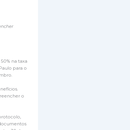
encher
e 50% na taxa
Paulo para o
embro.
efícios.
preencher o
rotocolo,
s documentos