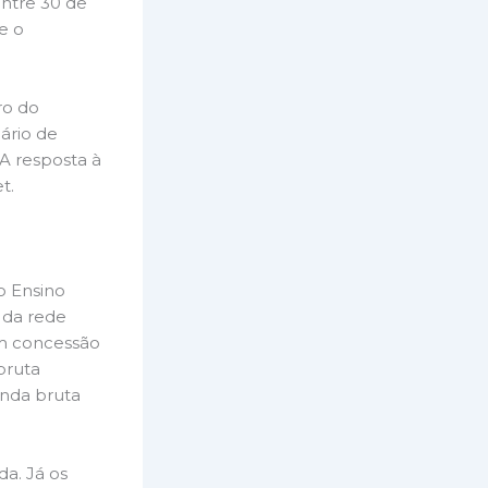
ntre 30 de
e o
ro do
ário de
 A resposta à
t.
o Ensino
 da rede
om concessão
bruta
enda bruta
a. Já os