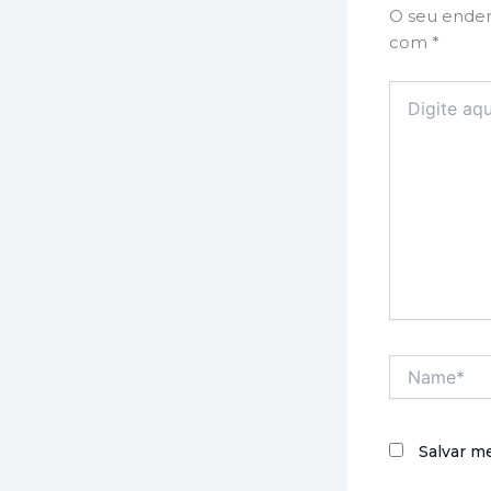
O seu ender
com
*
Digite
aqui...
Name*
Salvar m