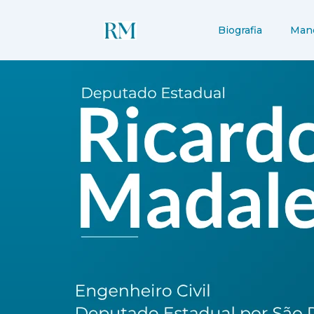
Ir
para
Biografia
Man
o
conteúdo