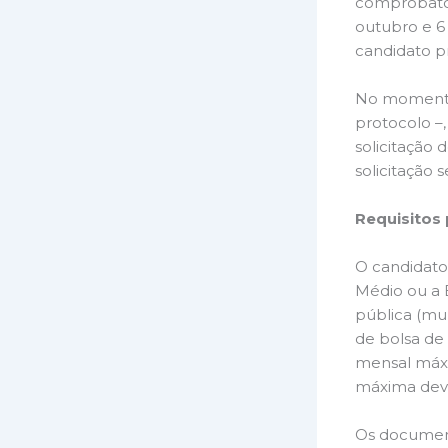
comprobatór
outubro e 6
candidato p
No momento
protocolo –,
solicitação 
solicitação 
Requisitos
O candidato 
Médio ou a 
pública (mun
de bolsa de 
mensal máxi
máxima deve
Os document