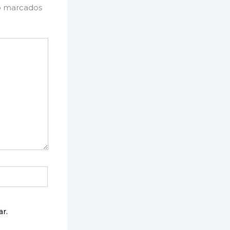
o marcados
r.