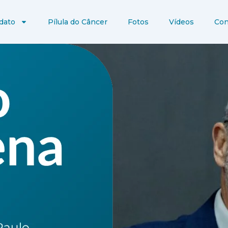
dato
Pílula do Câncer
Fotos
Vídeos
Con