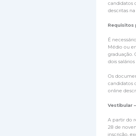
candidatos 
descritas na
Requisitos
É necessário
Médio ou em
graduação. 
dois salário
Os document
candidatos 
online descri
Vestibular 
A partir do 
28 de novem
inscrição, 