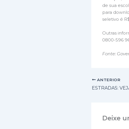
de sua esco
para downloa
seletivo é R
Outras infor
0800-596 96
Fonte: Gove
ANTERIOR
Deixe u