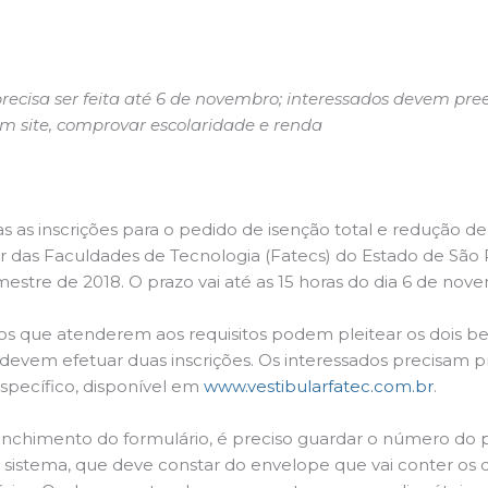
precisa ser feita até 6 de novembro; interessados devem pre
m site, comprovar escolaridade e renda
s as inscrições para o pedido de isenção total e redução d
ar das Faculdades de Tecnologia (Fatecs) do Estado de São 
estre de 2018. O prazo vai até as 15 horas do dia 6 de nov
os que atenderem aos requisitos podem pleitear os dois ben
 devem efetuar duas inscrições. Os interessados precisam 
specífico, disponível em
www.vestibularfatec.com.br
.
nchimento do formulário, é preciso guardar o número do p
 sistema, que deve constar do envelope que vai conter o