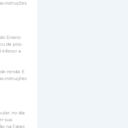
s instruções
 do Ensino
ou de pós-
nferior a
de renda. E
s instruções
ular, no dia
er sua
ção na Fatec