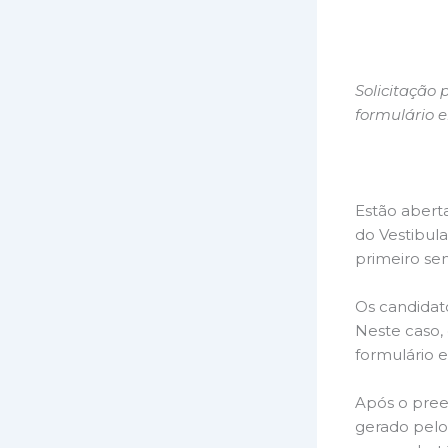
Solicitação 
formulário e
Estão aberta
do Vestibul
primeiro sem
Os candidat
Neste caso,
formulário e
Após o pree
gerado pelo