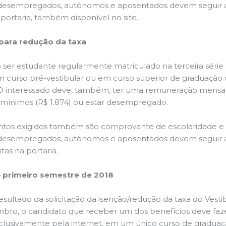
desempregados, autônomos e aposentados devem seguir a
 portaria, também disponível no site.
 para redução da taxa
 ser estudante regularmente matriculado na terceira série
 curso pré-vestibular ou em curso superior de graduação 
O interessado deve, também, ter uma remuneração mensal i
s mínimos (R$ 1.874) ou estar desempregado.
os exigidos também são comprovante de escolaridade e 
desempregados, autônomos e aposentados devem seguir a
tas na portaria.
– primeiro semestre de 2018
resultado da solicitação da isenção/redução da taxa do Vestib
bro, o candidato que receber um dos benefícios deve faz
exclusivamente pela internet, em um único curso de gradua