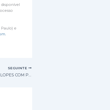
 disponível
rocesso
 Paulo) e
om.
SEGUINTE
DER ABRE ENVELOPES COM PROPOSTAS PARA RECUPERAÇÃO DA SP 270