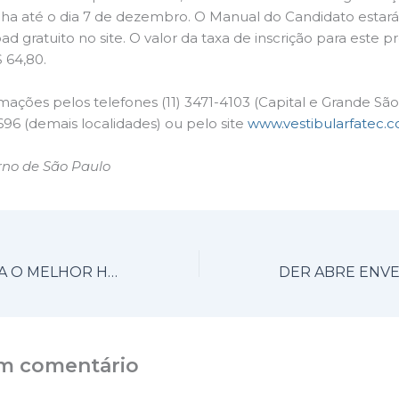
lha até o dia 7 de dezembro. O Manual do Candidato estará
d gratuito no site. O valor da taxa de inscrição para este p
$ 64,80.
mações pelos telefones (11) 3471-4103 (Capital e Grande São
96 (demais localidades) ou pelo site
www.vestibularfatec.c
rno de São Paulo
ESTRADAS: VEJA O MELHOR HORÁRIO PARA VIAJAR NO FERIADO
m comentário