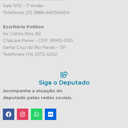
Sala 1012 – 1º Andar
Telefones: (11) 3886-6403/6404
Escritório Político
Av. Carlos Rios, 82
Chácara Peixe – CEP: 18900-000
Santa Cruz do Rio Pardo – SP
Telefones: (14) 3372-6502
Siga o Deputado
Acompanhe a atuação do
deputado pelas redes sociais.
F
I
W
F
a
n
h
l
c
s
a
i